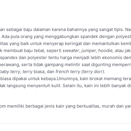
an sebagai baju dalaman karena bahannya yang sangat tipis. 
oh! Ada pula orang yang menggabungkan spandek dengan
polyes
tas yang baik untuk menyerap keringat dan memantulkan kembali
uk membuat baju tebal, seperti
sweater
,
jumper, hoodie,
atau jak
pandex dan polyester tentu harga menjadi lebih ekonomis den
nerawang, serta tidak gampang melintir saat digunting mempe
baby terry
,
terry
biasa, dan
french terry
(terry dorr)
.
 biasa dipakai untuk kebaya.Umumnya, kain brokat memang teras
idak langsung menyentuh kulit. Selain itu, kain ini lebih banyak
om memiliki berbagai jenis kain yang berkualitas, murah dan y